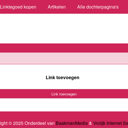
Linktegoed kopen
Artikelen
Alle dochterpagina's
Link toevoegen
Link toevoegen
ight © 2025 Onderdeel van
BaakmanMedia
&
Vrolijk Internet S