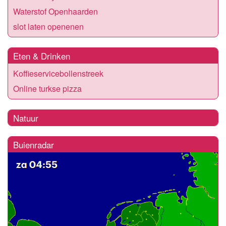
Waterstof Openhaarden
slot laten openenen
Eten & Drinken
Koffieservicebollenstreek
Online turkse pizza
Natuur
Buienradar