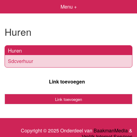
Menu +
Huren
Huren
Sdcverhuur
Link toevoegen
Link toevoegen
Copyright © 2025 Onderdeel van
BaakmanMedia
&
Vrolijk Internet Services