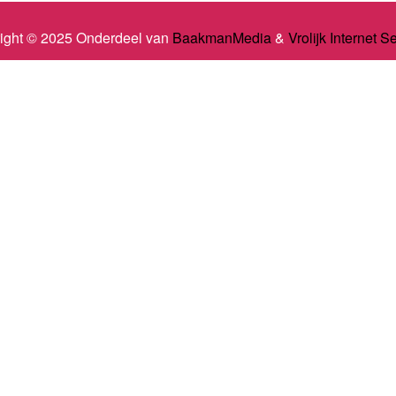
ight © 2025 Onderdeel van
BaakmanMedia
&
Vrolijk Internet S